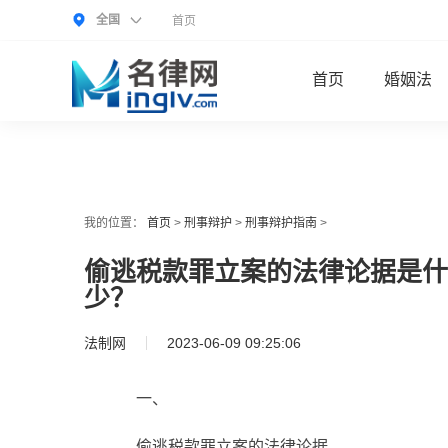
全国
首页
首页
婚姻法
我的位置：
首页
>
刑事辩护
>
刑事辩护指南
>
偷逃税款罪立案的法律论据是什
少？
法制网
2023-06-09 09:25:06
一、
偷逃税款罪立案的法律论据