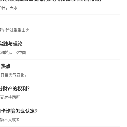
日，天水...
芳华跨过重重山岗
实践与理论
京举行。《中国
日热点
尤其当天气变化，
分财产的权利？
妻对共同所
卡诈骗怎么认定?
额不大或者