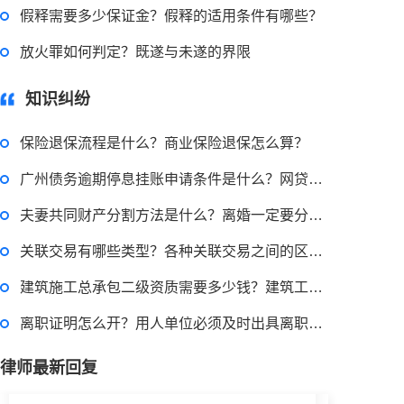
假释需要多少保证金？假释的适用条件有哪些？
放火罪如何判定？既遂与未遂的界限
2022-08-30 09:48:22
律师回答区
知识纠纷
保险退保流程是什么？商业保险退保怎么算？
高楼住宅玻璃炸裂应该找谁处理
广州债务逾期停息挂账申请条件是什么？网贷逾期怎么申请停息挂账？
回复：
可以建议您先找一下物业，由物业处置
夫妻共同财产分割方法是什么？离婚一定要分一半财产吗？
2022-11-14 09:48:30
关联交易有哪些类型？各种关联交易之间的区别是什么？上市公司融资条件有哪些？
律师回答区
建筑施工总承包二级资质需要多少钱？建筑工程施工总承包资质一级资质标准是什么？
离职证明怎么开？用人单位必须及时出具离职证明给员工吗？
退休职工涨工资最新消息 退休人员涨工资注意事项有哪些？
律师最新回复
2022-11-17 17:08:56