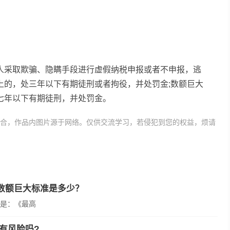
人采取欺骗、隐瞒手段进行虚假纳税申报或者不申报，逃
上的，处三年以下有期徒刑或者拘役，并处罚金;数额巨大
七年以下有期徒刑，并处罚金。
合，作品内图片源于网络。仅供交流学习，若侵犯到您的权益，烦请
罪立案的法律论据
偷逃税款罪
数额巨大标准是多少？
是：《最高
有风险吗?