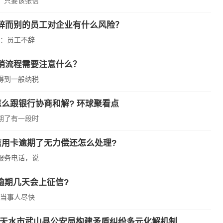
。只要该张信
辞而别的员工对企业有什么风险？
：员工不辞
销流程需要注意什么？
得到一般纳税
么跟银行协商和解? 环球聚看点
期了有一段时
信用卡逾期了无力偿还怎么处理?
服务电话，说
逾期几天会上征信?
当事人尽快
”——天水市武山县公安局构建矛盾纠纷多元化解机制