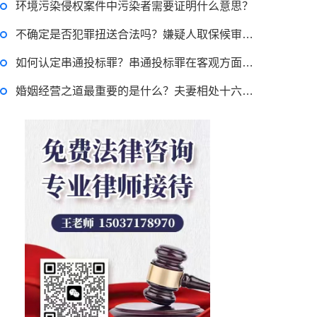
环境污染侵权案件中污染者需要证明什么意思？
2022-11-17 17:08:56
不确定是否犯罪扭送合法吗？嫌疑人取保候审的申请程序
律师回答区
如何认定串通投标罪？串通投标罪在客观方面表现为串通投标的行为吗？
跳跳糖是毒品吗？
婚姻经营之道最重要的是什么？夫妻相处十六字原则分享