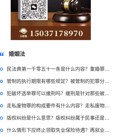
15037178970
婚姻法
民法典第一千零五十一条是什么内容？重婚罪的处罚流程是什么？_天天视讯
管制的执行期限有哪些规定？被管制的犯罪分子应该遵守哪些规定？
犯破坏选举罪可以缓刑吗？缓刑是针对那些被判处拘役吗？-世界新动态
2022-11-18 12:16:14
走私废物罪的构成要件有什么内容？走私废物罪一般会判处五年以下有期徒刑吗？
律师回答区
版权纠纷是什么意思？版权纠纷属于民事还是刑事？ 环球资讯
什么情形下应终止领取失业保险待遇？再就业又失业的情形领取保险金的期限如何确定？
民事权利包括哪些