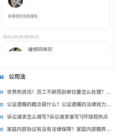
民事权利包括哪些
2022-08-30 09:48:22
律师回答区
高楼住宅玻璃炸裂应该找谁处理
回复：
可以建议您先找一下物业，由物业处置
公司法
2022-11-14 09:48:30
世界热资讯！员工不辞而别单位要怎么处理？不辞而别的员工对企业有什么风险？
律师回答区
公证遗嘱的概念是什么？公证遗嘱的法律效力怎么样？
诉讼请求怎么填写?诉讼请求谁写?|环球观热点
退休职工涨工资最新消息 退休人员涨工资注意事项有哪些？
家庭内部协议有没有法律保障？家庭内部赡养协议是否有效？