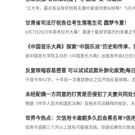
“王大爷，最近有没有听到有夫妻吵架或邻里纠纷啊！”5月30
甘肃省司法厅祝各位考生落笔生花 圆梦今夏！
6月7日2023年高考拉开大幕！漫漫十载求学路灼灼青春正
《中国音乐大典》探索“中国乐派”历史和传承、
由中国音乐学院主办的《中国音乐大典》出版发布会6日在
反复咳喘容易感冒 可以试试这款补肺化痰煲|每
于叔今年62岁，十年前一次重症肺炎之后开始反复咳嗽。
未经配偶一方同意的打赏是否侵犯了夫妻共同处
根据《中华人民共和国民法典》及相关司法解释的规定，夫
世界今热点：欠信用卡逾期多久后会黑名单?信用
信用卡逾期三个月以上就有可能被冻结。但是如果你欠款金